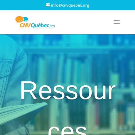
info@cnvquebec.org
Ressour
ces