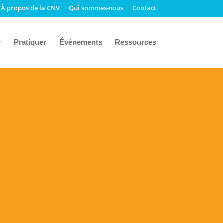
À propos de la CNV
Qui sommes-nous
Contact
r
Pratiquer
Évènements
Ressources