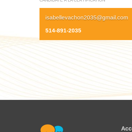
isabellevachon2035@gmail.com
514-891-2035
Acc